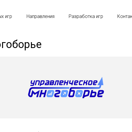
ых игр
Направления
Разработка игр
Конта
огоборье