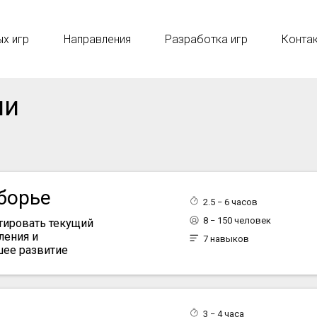
ых игр
Направления
Разработка игр
Конта
ми
борье
2.5 − 6 часов
8 − 150 человек
стировать текущий
ления и
7 навыков
шее развитие
3 − 4 часа