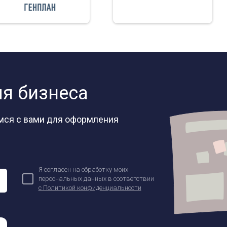
ля бизнеса
емся с вами для оформления
Ваша заявка отправлена!
Я согласен на обработку моих
персональных данных в соответствии
с Политикой конфиденциальности