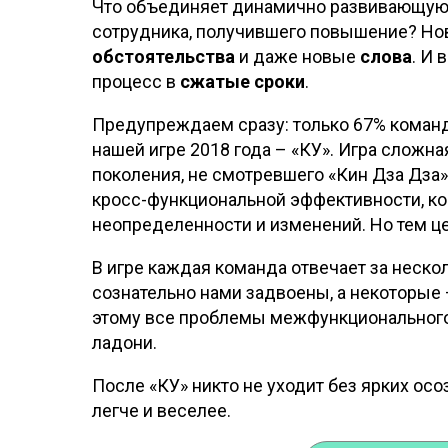
Что объединяет динамично развивающуюс
сотрудника, получившего повышение? Н
обстоятельства
и даже новые
слова
. И
процесс в
сжатые сроки
.
Предупреждаем сразу: только 67% коман
нашей игре 2018 года – «КУ». Игра сложна
поколения, не смотревшего «Кин Дза Дза»)
кросс-функциональной эффективности, ко
неопределенности и изменений. Но тем ц
В игре каждая команда отвечает за неск
сознательно нами задвоены, а некоторые
этому все проблемы межфункционального
ладони.
После «КУ» никто не уходит без ярких ос
легче и веселее.