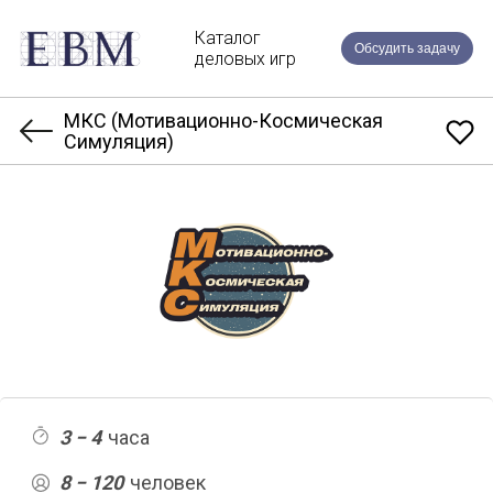
Каталог
Обсудить задачу
деловых игр
МКС (Мотивационно-Космическая
Симуляция)
3 − 4
часа
8 − 120
человек